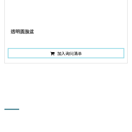
透明圆脸盆
加入询问清单
联络讯息
和益镜厂股份有限公司
504 彰化县秀水乡鹤鸣村彰鹿路661号