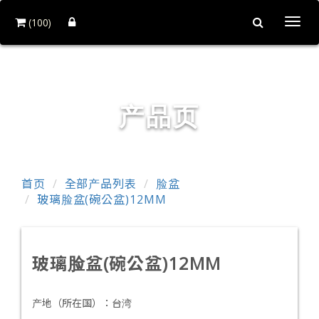
(100)
Togg
navi
和益镜厂股份有限公司
产品页
首页
全部产品列表
脸盆
玻璃脸盆(碗公盆)12MM
玻璃脸盆(碗公盆)12MM
产地（所在国）：
台湾