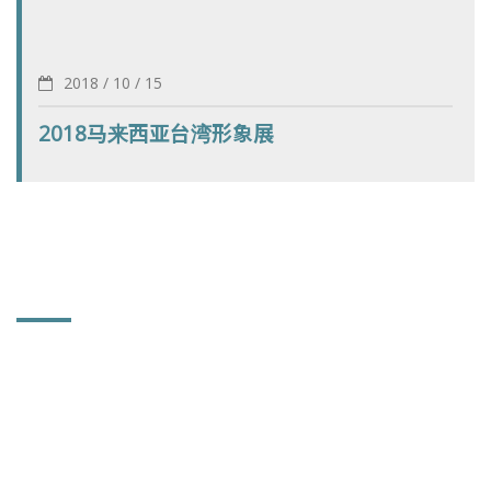
2018 / 10 / 15
2018马来西亚台湾形象展
联络讯息
和益镜厂股份有限公司
504 彰化县秀水乡鹤鸣村彰鹿路661号
联络人：郑小姐 (业务部助理)
886-4-768-6600