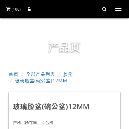
(100)
Togg
navi
和益镜厂股份有限公司
产品页
首页
全部产品列表
脸盆
玻璃脸盆(碗公盆)12MM
玻璃脸盆(碗公盆)12MM
产地（所在国）：
台湾