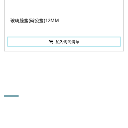
玻璃脸盆(碗公盆)12MM
加入询问清单
联络讯息
和益镜厂股份有限公司
504 彰化县秀水乡鹤鸣村彰鹿路661号
联络人：郑小姐 (业务部助理)