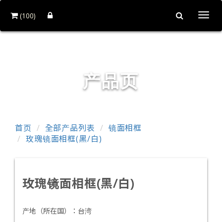
(100)
Togg
navi
和益镜厂股份有限公司
产品页
首页
全部产品列表
镜面相框
玫瑰镜面相框(黑/白)
玫瑰镜面相框(黑/白)
产地（所在国）：
台湾