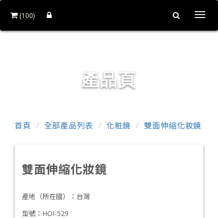
(100)
Togg
navi
和益鏡廠股份有限公司
產品頁
首頁
全部產品列表
化粧鏡
雙面伸縮化妝鏡
雙面伸縮化妝鏡
產地（所在國）：
台灣
型號：
HOI-529