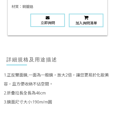
材質：
銅鍍鉻
立即詢問
加入詢問清單
詳細規格及用途描述
1.正反雙面鏡,一面為一般鏡，放大2倍，讓您更易於化妝美
容，且方便收納不佔空間。
2.折疊拉長全長為46cm
3.鏡面尺寸大小:190m/m圓