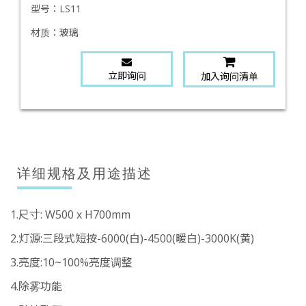
型号：
LS11
材质：
玻璃
立即询问
加入询问清单
详细规格及用途描述
1.尺寸: W500 x H700mm
2.灯源:三段式短按-6000(白)-4500(暖白)-3000K(黄)
3.亮度:10~100%亮度调整
4.除雾功能