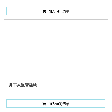
加入询问清单
月下茶道智能镜
加入询问清单