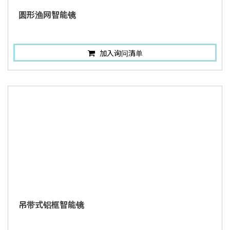
圆形渔网智能镜
加入询问清单
吊带式铝框智能镜