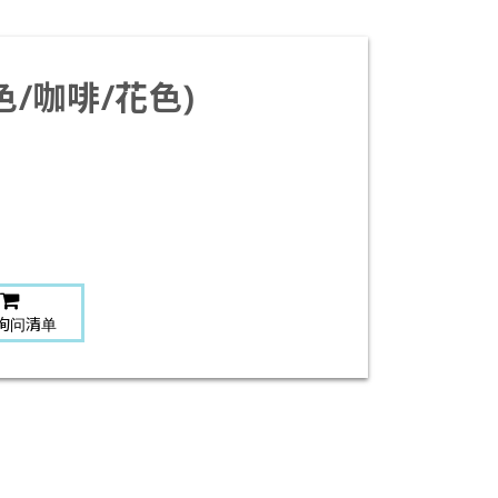
色/咖啡/花色)
询问清单