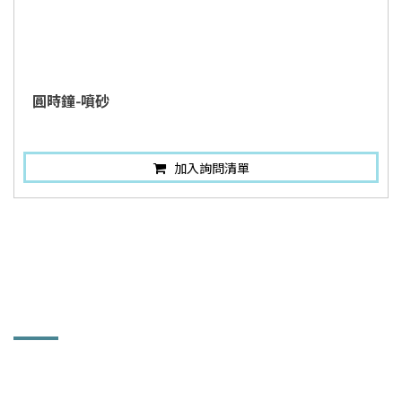
圓時鐘-噴砂
加入詢問清單
聯絡訊息
和益鏡廠股份有限公司