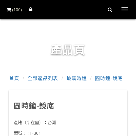
(100)
Togg
navi
和益鏡廠股份有限公司
產品頁
首頁
全部產品列表
玻璃時鐘
圓時鐘-鏡底
圓時鐘-鏡底
產地（所在國）：
台灣
型號：
HT-301