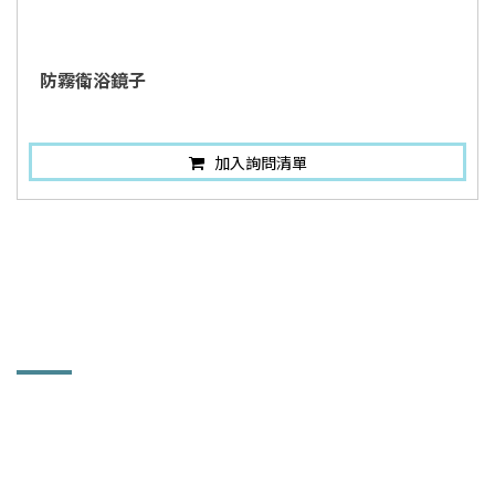
防霧衛浴鏡子
加入詢問清單
聯絡訊息
和益鏡廠股份有限公司
504 彰化縣秀水鄉鶴鳴村彰鹿路661號
聯絡人：鄭小姐 (業務部助理)