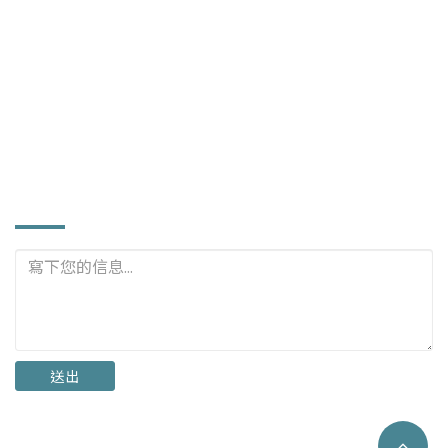
886-4-768-6600
886-4-768-5309
hoi@mirror.com.tw
rex7580@gmail.com
www.mirror.com.tw
立即詢問
送出