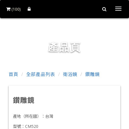
(100)
Togg
navi
和益鏡廠股份有限公司
產品頁
首頁
全部產品列表
衛浴鏡
鑽雕鏡
鑽雕鏡
產地（所在國）：
台灣
型號：
CM520